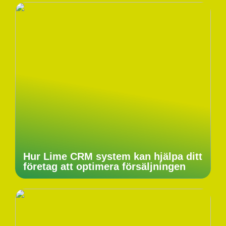
Hur Lime CRM system kan hjälpa ditt
företag att optimera försäljningen