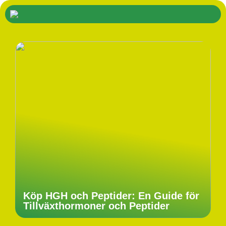
Köp HGH och Peptider: En Guide för
Tillväxthormoner och Peptider