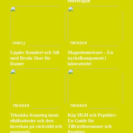
efterfrågan
FAMILJ
TRENDER
Upplev Komfort och Stil
Magnetomrörare – En
med Breda Skor för
nyckelkomponent i
Damer
laboratoriet
TRENDER
TRENDER
Tekniska framsteg inom
Köp HGH och Peptider:
elbilbatterier och dess
En Guide för
inverkan på räckvidd och
Tillväxthormoner och
prestanda
Peptider