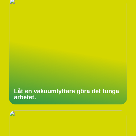
Låt en vakuumlyftare göra det tunga
arbetet.