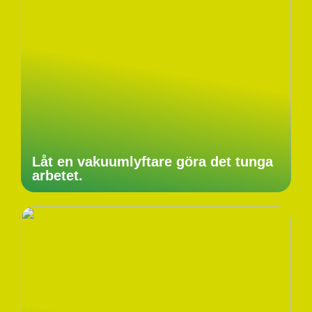
Låt en vakuumlyftare göra det tunga
arbetet.