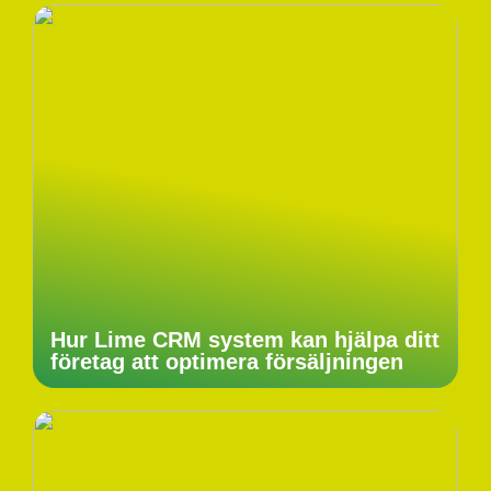
Hur Lime CRM system kan hjälpa ditt
företag att optimera försäljningen