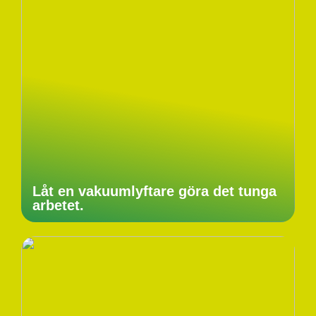
Låt en vakuumlyftare göra det tunga
arbetet.