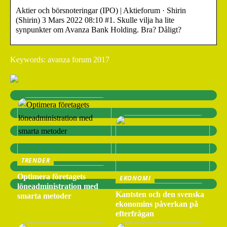
Aktier och börsnoteringar (IPO) | Aktieforum · Shirin
(Shirin) 3 Mars 2022 08:10 #1. Skulle vilja ha lite
synpunkter om Avanza Bank Holding. Bra? Dåligt?
Keywords: avanza forum 2017
TRENDER
Optimera företagets
EKONOMI
löneadministration med
Kantsten och den svenska
smarta metoder
ekonomins påverkan på
efterfrågan