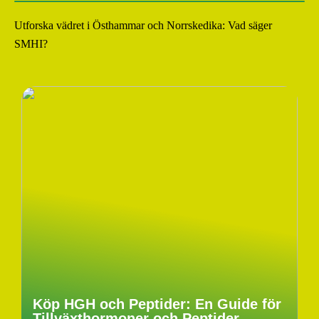
Utforska vädret i Östhammar och Norrskedika: Vad säger
SMHI?
Köp HGH och Peptider: En Guide för
Tillväxthormoner och Peptider