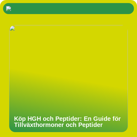
Köp HGH och Peptider: En Guide för
Tillväxthormoner och Peptider