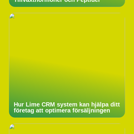
Hur Lime CRM system kan hjälpa ditt
företag att optimera försäljningen