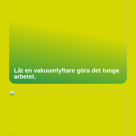
Låt en vakuumlyftare göra det tunga
arbetet.