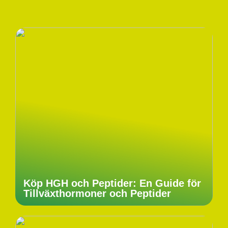
Köp HGH och Peptider: En Guide för
Tillväxthormoner och Peptider