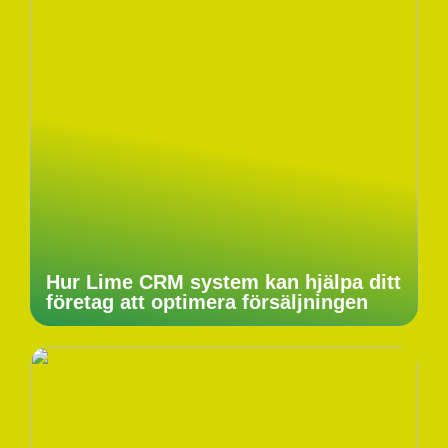
Hur Lime CRM system kan hjälpa ditt
företag att optimera försäljningen