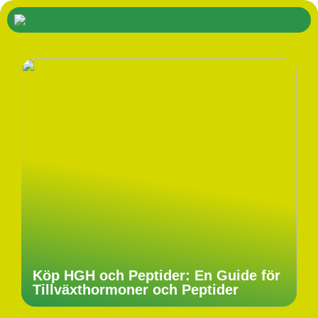
Köp HGH och Peptider: En Guide för
Tillväxthormoner och Peptider