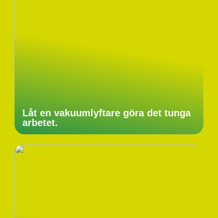
Låt en vakuumlyftare göra det tunga
arbetet.