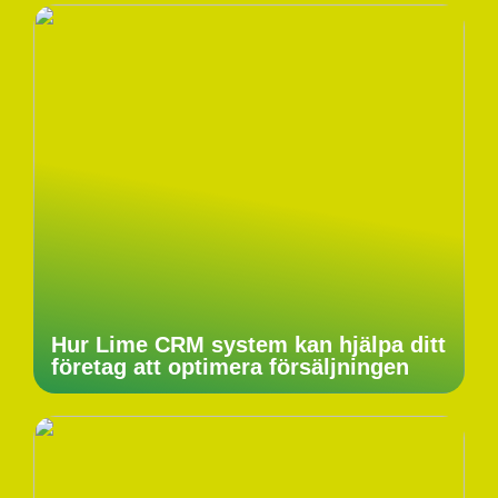
Hur Lime CRM system kan hjälpa ditt
företag att optimera försäljningen