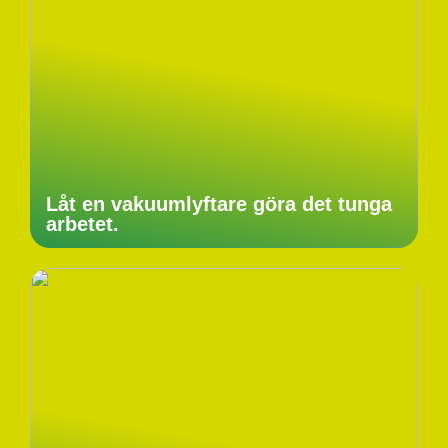
Låt en vakuumlyftare göra det tunga
arbetet.