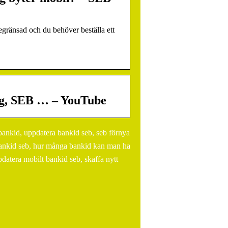
gränsad och du behöver beställa ett
teg, SEB … – YouTube
 bankid, uppdatera bankid seb, seb förnya
t bankid seb, hur många bankid kan man ha
datera mobilt bankid seb, skaffa nytt