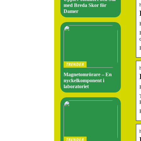
med Breda Skor för
Damer
TRENDER
Magnetomrörare – En
nyckelkomponent i
laboratoriet
TRENDER