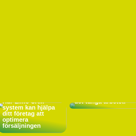
Låt en
vakuumlyftare göra
Hur Lime CRM
det tunga arbetet.
system kan hjälpa
ditt företag att
optimera
försäljningen