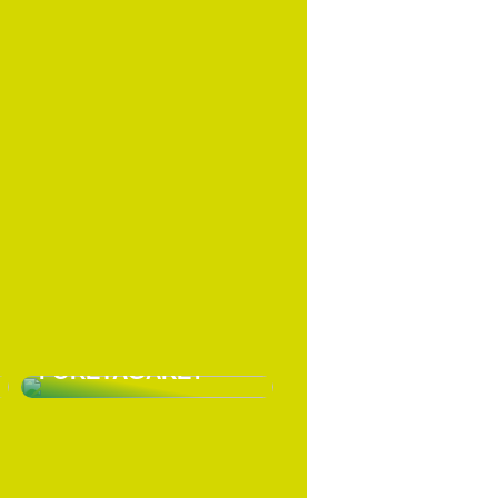
VARFÖR SKA DU HA
LÖNEFÖRSÄKRING
SOM EGEN
FÖRETAGARE?