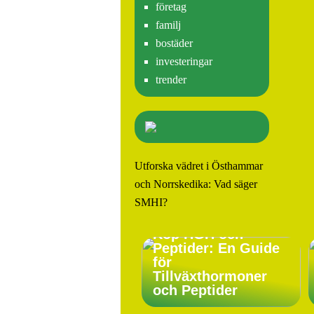
företag
familj
bostäder
investeringar
trender
Utforska vädret i Östhammar
och Norrskedika: Vad säger
SMHI?
Köp HGH och
Peptider: En Guide
för
Tillväxthormoner
och Peptider