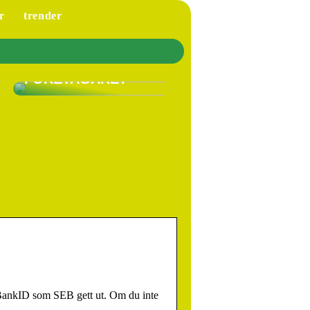
r
trender
VARFÖR SKA DU HA
LÖNEFÖRSÄKRING
SOM EGEN
FÖRETAGARE?
 BankID som SEB gett ut. Om du inte