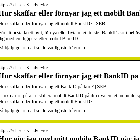
http s://seb.se › Kundservice
Hur skaffar eller förnyar jag ett mobilt B
Hur skaffar eller förnyar jag ett mobilt BankID? | SEB
För att beställa ett nytt, förnya eller byta ut ett trasigt BankID-kort be
dig med en digipass eller mobilt BankID.
Få hjälp genom att se de vanligaste frågorna.
http s://seb.se › Kundservice
Hur skaffar eller förnyar jag ett BankID på
Hur skaffar eller förnyar jag ett BankID på kort? | SEB
Tänk därför på att installera mobilt BankID på din nya enhet innan du 
Hur skaffar eller förnyar jag ett mobilt BankID?
Få hjälp genom att se de vanligaste frågorna.
http s://seb.se › Kundservice
Hur gör jag med mitt mobila BankID när ja