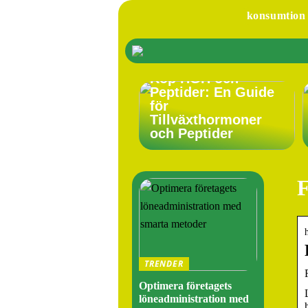
konsumtion
Köp HGH och
Peptider: En Guide
för
Tillväxthormoner
och Peptider
F
TRENDER
Optimera företagets
löneadministration med