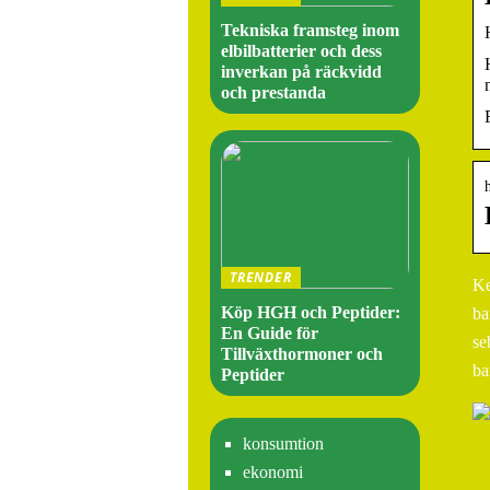
Tekniska framsteg inom
elbilbatterier och dess
inverkan på räckvidd
och prestanda
TRENDER
Ke
Köp HGH och Peptider:
ba
En Guide för
se
Tillväxthormoner och
ba
Peptider
konsumtion
ekonomi