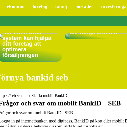
ekonomi
företag
familj
bostäder
investeringa
Låt en
vakuumlyftare göra
Hur Lime CRM
det tunga arbetet.
system kan hjälpa
ditt företag att
optimera
försäljningen
örnya bankid seb
http s://seb.se › … › Skaffa mobilt BankID
Frågor och svar om mobilt BankID – SEB
Frågor och svar om mobilt BankID | SEB
Logga in på internetbanken med digipass, BankID på kort eller mobilt
har någon av dessa behöver du som SEB kund förboka ett …