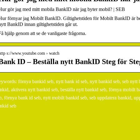
Hur gör jag med mitt mobila BankID när jag byter mobil? | SEB
Hur förnyar jag Mobilt BankID. Giltighetstiden för Mobilt BankID är be
nytt BankID innan giltighetstiden går ut.
Få hjälp genom att se de vanligaste frågorna.
http s://www.youtube.com › watch
Bank ID – Beställa nytt BankID Steg för S
ywords: förnya bankid seb, nytt bank id seb, nytt bankid seb, seb nytt
nkid, aktivera nytt bankid seb, beställa nytt bankid seb, förnya mobil
b, förnya bank id seb, nytt mobilt bankid seb, seb uppdatera bankid, upp
nkid seb