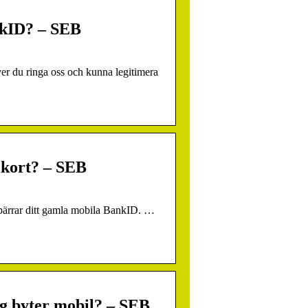
ankID? – SEB
höver du ringa oss och kunna legitimera
 kort? – SEB
spärrar ditt gamla mobila BankID. …
g byter mobil? – SEB