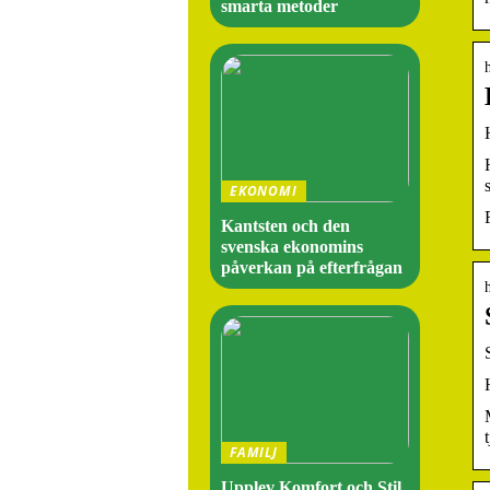
smarta metoder
EKONOMI
Kantsten och den
svenska ekonomins
påverkan på efterfrågan
FAMILJ
Upplev Komfort och Stil