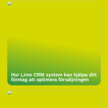
Hur Lime CRM system kan hjälpa ditt
företag att optimera försäljningen