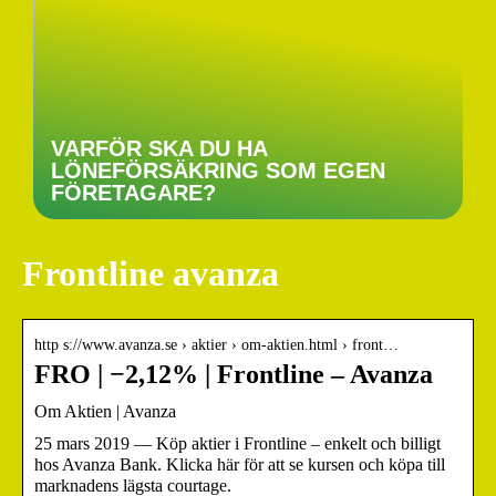
VARFÖR SKA DU HA
LÖNEFÖRSÄKRING SOM EGEN
FÖRETAGARE?
Frontline avanza
http s://www.avanza.se › aktier › om-aktien.html › front…
FRO | −2,12% | Frontline – Avanza
Om Aktien | Avanza
25 mars 2019 — Köp aktier i Frontline – enkelt och billigt
hos Avanza Bank. Klicka här för att se kursen och köpa till
marknadens lägsta courtage.