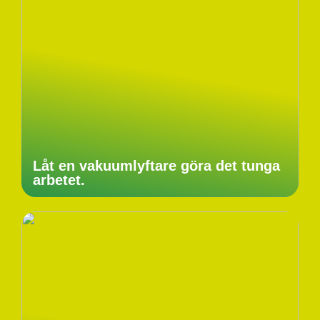
Låt en vakuumlyftare göra det tunga
arbetet.