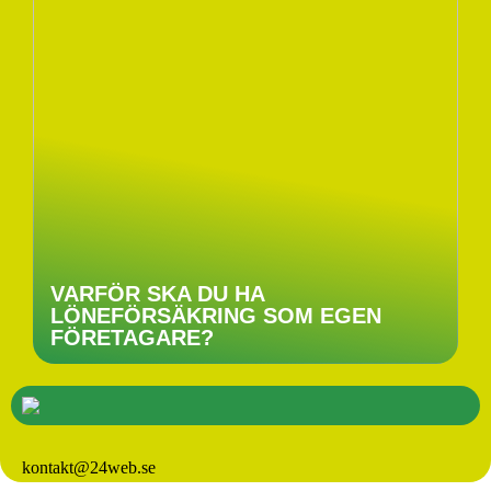
VARFÖR SKA DU HA
LÖNEFÖRSÄKRING SOM EGEN
FÖRETAGARE?
kontakt@24web.se