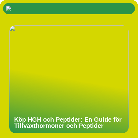
Köp HGH och Peptider: En Guide för
Tillväxthormoner och Peptider