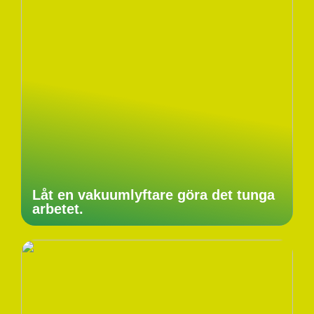
Låt en vakuumlyftare göra det tunga
arbetet.