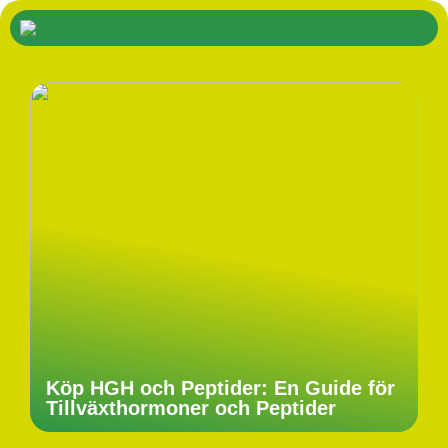
Köp HGH och Peptider: En Guide för
Tillväxthormoner och Peptider