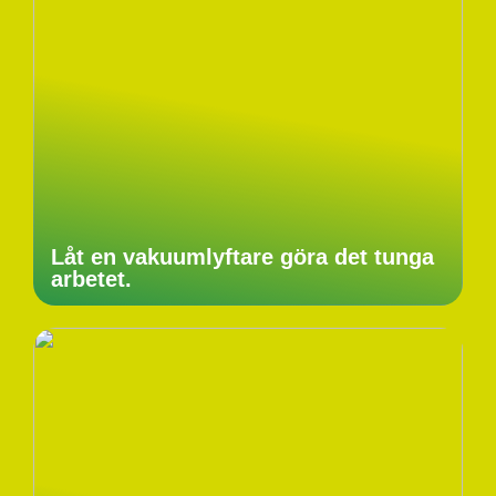
Låt en vakuumlyftare göra det tunga
arbetet.