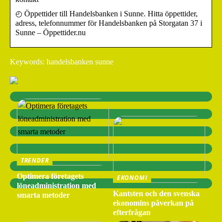
◴ Öppettider till Handelsbanken i Sunne. Hitta öppettider,
adress, telefonnummer för Handelsbanken på Storgatan 37 i
Sunne – Öppettider.nu
Keywords: handelsbanken sunne
TRENDER
Optimera företagets
EKONOMI
löneadministration med
Kantsten och den svenska
smarta metoder
ekonomins påverkan på
efterfrågan