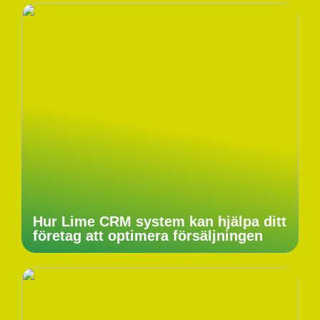
Hur Lime CRM system kan hjälpa ditt
företag att optimera försäljningen