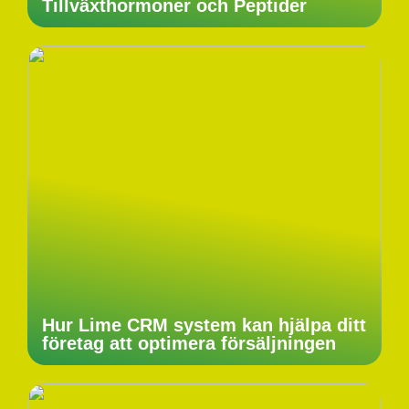
Tillväxthormoner och Peptider
Hur Lime CRM system kan hjälpa ditt
företag att optimera försäljningen