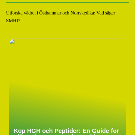
Utforska vädret i Östhammar och Norrskedika: Vad säger
SMHI?
Köp HGH och Peptider: En Guide för