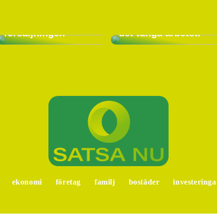
system kan hjälpa
ditt företag att
Låt en
optimera
vakuumlyftare göra
försäljningen
det tunga arbetet.
ekonomi
företag
familj
bostäder
investeringa