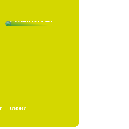
VARFÖR SKA DU HA
LÖNEFÖRSÄKRING
SOM EGEN
FÖRETAGARE?
r
trender