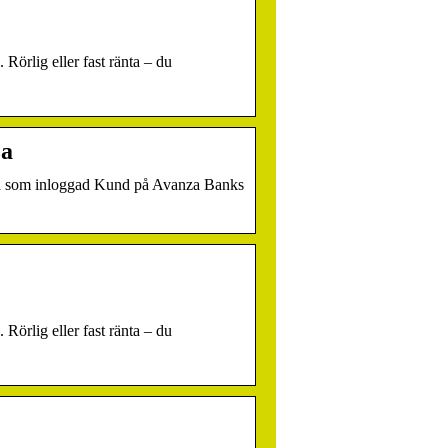
örlig eller fast ränta – du
za
tta som inloggad Kund på Avanza Banks
örlig eller fast ränta – du