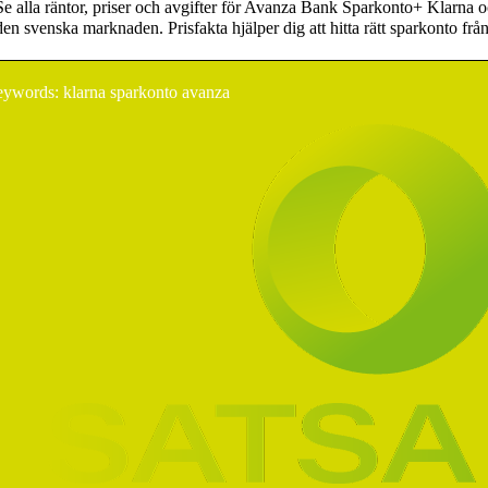
Se alla räntor, priser och avgifter för Avanza Bank Sparkonto+ Klarna
den svenska marknaden. Prisfakta hjälper dig att hitta rätt sparkonto frå
ywords: klarna sparkonto avanza
Hur Lime CRM