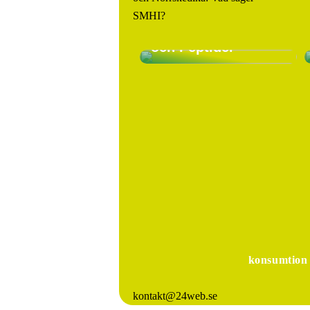
Peptider: En Guide
SMHI?
för
Tillväxthormoner
och Peptider
konsumtion
kontakt@24web.se