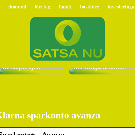
ekonomi
företag
familj
bostäder
investeringa
Hur Lime CRM
system kan hjälpa
ditt företag att
Låt en
optimera
vakuumlyftare göra
försäljningen
det tunga arbetet.
larna sparkonto avanza
Sparkonto+ – Avanza