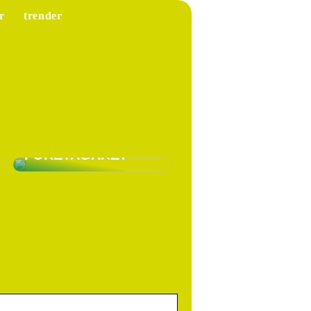
r
trender
VARFÖR SKA DU HA
LÖNEFÖRSÄKRING
SOM EGEN
FÖRETAGARE?