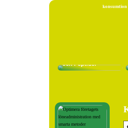
konsumtion
Köp HGH och
Peptider: En Guide
för
Tillväxthormoner
och Peptider
K