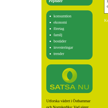
Peptider
konsumtion
Ke
ekonomi
företag
familj
bostäder
investeringar
trender
Utforska vädret i Östhammar
Köp HGH och
och Norrskedika: Vad säger