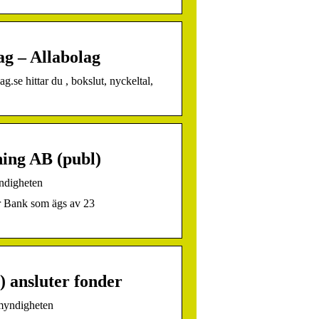
ag – Allabolag
se hittar du , bokslut, nyckeltal,
ing AB (publ)
ndigheten
ar Bank som ägs av 23
 ansluter fonder
smyndigheten