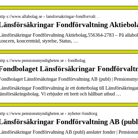
http s://www.allabolag.se › lansforsakringar-fondforvalt…
Länsförsäkringar Fondförvaltning Aktiebol
Länsförsäkringar Fondförvaltning Aktiebolag,556364-2783 – På allabolag.
koncern, koncernträd, styrelse, Status, …
http s://www.pensionsmyndigheten.se › fondbolag
Fondbolaget Länsförsäkringar Fondförvaltn
Fondbolaget Länsförsäkringar Fondförvaltning AB (publ) | Pensionsmy
Länsförsäkringar Fondförvaltning är ett dotterbolag till Länsförsäkring
länsförsäkringsbolag. Vi erbjuder ett brett och hållbart utbud …
http s://www.pensionsmyndigheten.se › nyheter-fondtorg
Länsförsäkringar Fondförvaltning AB (publ)
Länsförsäkringar Fondförvaltning AB (publ) ansluter fonder | Pension