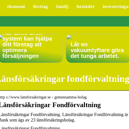
ekonomi
företag
familj
bostäder
investeringa
Hur Lime CRM
system kan hjälpa
ditt företag att
Låt en
optimera
vakuumlyftare göra
försäljningen
det tunga arbetet.
änsförsäkringar fondförvaltnin
http s://www.lansforsakringar.se › gemensamma-bolag
Länsförsäkringar Fondförvaltning
Länsförsäkringar Fondförvaltning. Länsförsäkringar Fondförvaltning är e
Bank som ägs av 23 länsförsäkringsbolag.
Länsförsäkringar Fondförvaltning