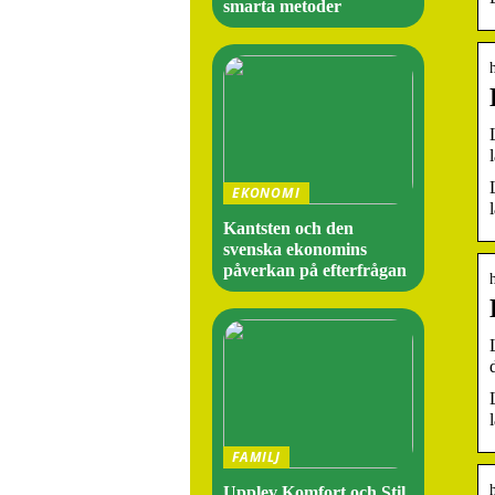
smarta metoder
EKONOMI
Kantsten och den
svenska ekonomins
påverkan på efterfrågan
FAMILJ
Upplev Komfort och Stil