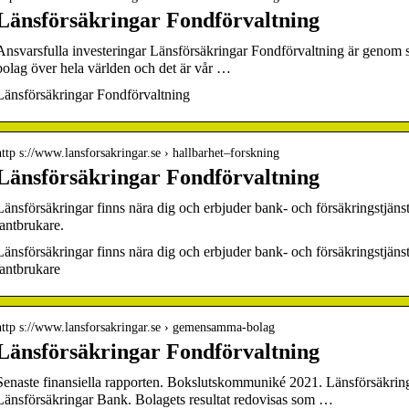
Länsförsäkringar Fondförvaltning
Ansvarsfulla investeringar Länsförsäkringar Fondförvaltning är genom sin
bolag över hela världen och det är vår …
Länsförsäkringar Fondförvaltning
http s://www.lansforsakringar.se › hallbarhet–forskning
Länsförsäkringar Fondförvaltning
Länsförsäkringar finns nära dig och erbjuder bank- och försäkringstjänst
lantbrukare.
Länsförsäkringar finns nära dig och erbjuder bank- och försäkringstjänst
lantbrukare
http s://www.lansforsakringar.se › gemensamma-bolag
Länsförsäkringar Fondförvaltning
Senaste finansiella rapporten. Bokslutskommuniké 2021. Länsförsäkring
Länsförsäkringar Bank. Bolagets resultat redovisas som …