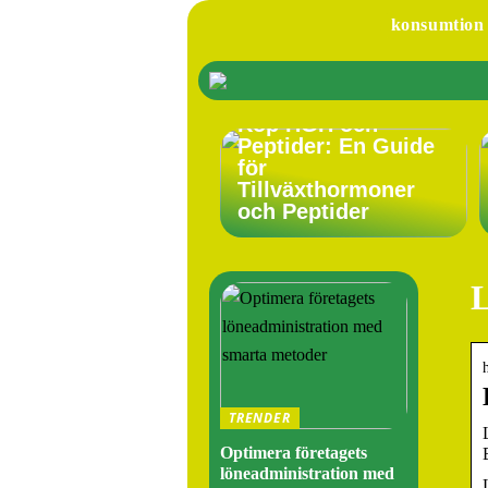
konsumtion
Köp HGH och
Peptider: En Guide
för
Tillväxthormoner
och Peptider
L
TRENDER
Optimera företagets
löneadministration med