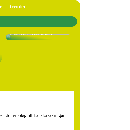
r
trender
VARFÖR SKA DU HA
LÖNEFÖRSÄKRING
SOM EGEN
FÖRETAGARE?
g
tt dotterbolag till Länsförsäkringar