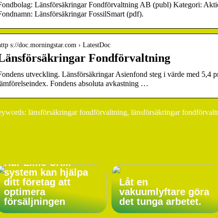
Fondbolag: Länsförsäkringar Fondförvaltning AB (publ) Kategori: Akti
Fondnamn: Länsförsäkringar FossilSmart (pdf).
http s://doc.morningstar.com › LatestDoc
Länsförsäkringar Fondförvaltning
Fondens utveckling. Länsförsäkringar Asienfond steg i värde med 5,4 pro
jämförelseindex. Fondens absoluta avkastning …
ywords: länsförsäkringar fondförvaltning, länsförsäkringar fondförvalt
Hur Lime CRM
system kan hjälpa
ditt företag att
Låt en
optimera
vakuumlyftare göra
försäljningen
det tunga arbetet.