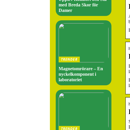
med Breda Skor för
Damer
TRENDER
Magnetomrörare – En
nyckelkomponent i
laboratoriet
TRENDER