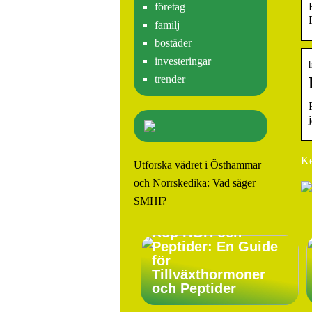
företag
familj
bostäder
investeringar
trender
Ke
Utforska vädret i Östhammar
och Norrskedika: Vad säger
SMHI?
Köp HGH och
Peptider: En Guide
för
Tillväxthormoner
och Peptider