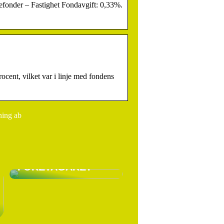
efonder – Fastighet Fondavgift: 0,33%.
cent, vilket var i linje med fondens
ning ab
VARFÖR SKA DU HA
LÖNEFÖRSÄKRING
SOM EGEN
FÖRETAGARE?