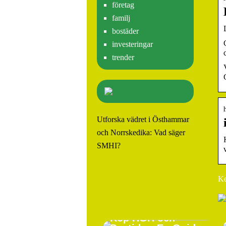
företag
familj
bostäder
investeringar
trender
Utforska vädret i Östhammar
och Norrskedika: Vad säger
SMHI?
Ke
Köp HGH och