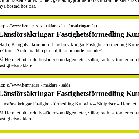
Villor, bostadsrätter, tomter, gårdar, nyproduktion och kommersiella fastig
nya bostad hos oss.
http s://www.hemnet.se › maklare › lansforsakringar-fast…
Länsförsäkringar Fastighetsförmedling Ku
Hålta, Kungälvs kommun. Länsförsäkringar Fastighetsförmedling Kungä
m² tomt. Är denna lilla pärla ditt kommande boende?
På Hemnet hittar du bostäder som lägenheter, villor, radhus, tomter och 
fastighetsmäklare.
http s://www.hemnet.se › maklare › salda
Länsförsäkringar Fastighetsförmedling Kun
Länsförsäkringar Fastighetsförmedling Kungälv – Slutpriser – Hemnet
På Hemnet hittar du bostäder som lägenheter, villor, radhus, tomter och 
fastighetsmäklare.