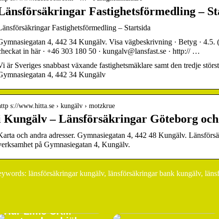
Länsförsäkringar Fastighetsförmedling – St
Länsförsäkringar Fastighetsförmedling – Startsida
Gymnasiegatan 4, 442 34 Kungälv. Visa vägbeskrivning · Betyg · 4.5. (
checkat in här · +46 303 180 50 · kungalv@lansfast.se · http:// …
Vi är Sveriges snabbast växande fastighetsmäklare samt den tredje störs
Gymnasiegatan 4, 442 34 Kungälv
http s://www.hitta.se › kungälv › motzkrue
i Kungälv – Länsförsäkringar Göteborg och 
Karta och andra adresser. Gymnasiegatan 4, 442 48 Kungälv. Länsförs
verksamhet på Gymnasiegatan 4, Kungälv.
ywords: länsförsäkringar kungälv, länsförsäkringar bank kungälv, läns
Hur Lime CRM