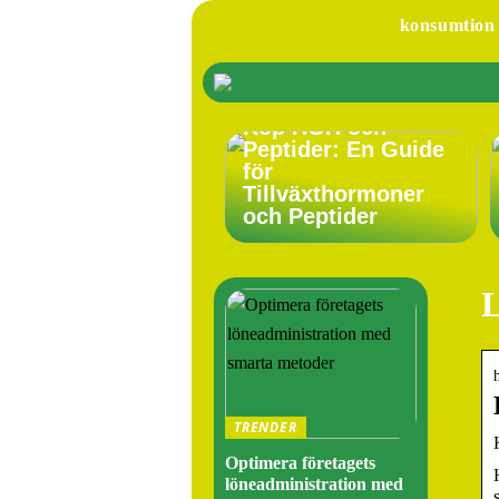
konsumtion
Köp HGH och
Peptider: En Guide
för
Tillväxthormoner
och Peptider
L
TRENDER
Optimera företagets
löneadministration med