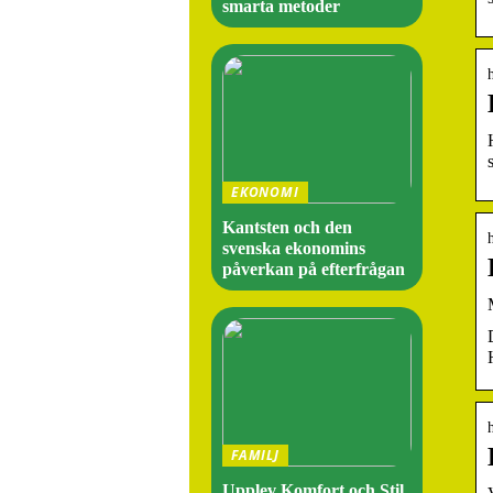
smarta metoder
EKONOMI
Kantsten och den
svenska ekonomins
påverkan på efterfrågan
FAMILJ
Upplev Komfort och Stil