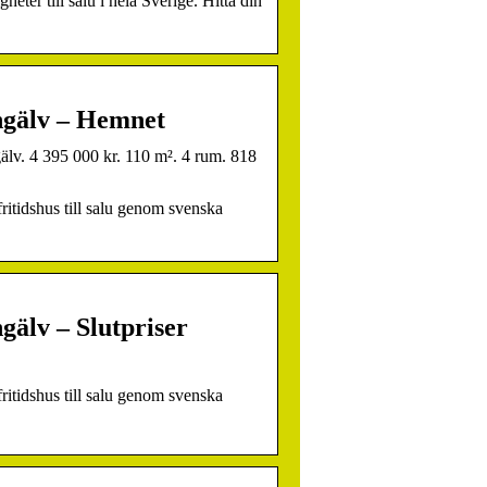
heter till salu i hela Sverige. Hitta din
ngälv – Hemnet
lv. 4 395 000 kr. 110 m². 4 rum. 818
fritidshus till salu genom svenska
gälv – Slutpriser
fritidshus till salu genom svenska