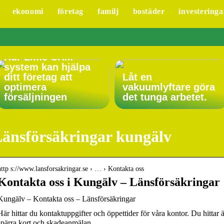
ekonomi
företag
familj
bostäder
investeringa
Hur Lime CRM
system kan hjälpa
ditt företag att
Låt en
optimera
vakuumlyftare göra
försäljningen
det tunga arbetet.
änsförsäkringar kungälv
http s://www.lansforsakringar.se › … › Kontakta oss
Kontakta oss i Kungälv – Länsförsäkringar
Kungälv – Kontakta oss – Länsförsäkringar
Här hittar du kontaktuppgifter och öppettider för våra kontor. Du hittar
spärra kort och skadeanmälan.