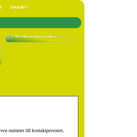
r
trender
VARFÖR SKA DU HA
LÖNEFÖRSÄKRING
SOM EGEN
FÖRETAGARE?
 även nummer till kontaktpersoner,