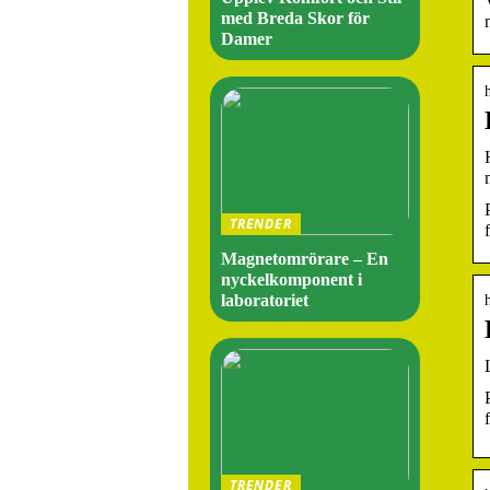
med Breda Skor för
Damer
TRENDER
Magnetomrörare – En
nyckelkomponent i
laboratoriet
TRENDER