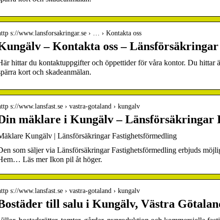
http s://www.lansforsakringar.se › … › Kontakta oss
Kungälv – Kontakta oss – Länsförsäkringar
Här hittar du kontaktuppgifter och öppettider för våra kontor. Du hittar
spärra kort och skadeanmälan.
http s://www.lansfast.se › vastra-gotaland › kungalv
Din mäklare i Kungälv – Länsförsäkringar 
Mäklare Kungälv | Länsförsäkringar Fastighetsförmedling
Den som säljer via Länsförsäkringar Fastighetsförmedling erbjuds möjli
Hem… Läs mer Ikon pil åt höger.
http s://www.lansfast.se › vastra-gotaland › kungalv
Bostäder till salu i Kungälv, Västra Götalan