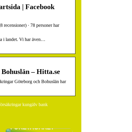
artsida | Facebook
8 recensioner) · 78 personer har
ta i landet. Vi har även…
Bohuslän – Hitta.se
äkringar Göteborg och Bohuslän har
försäkringar kungälv bank
VARFÖR SKA DU HA
LÖNEFÖRSÄKRING
SOM EGEN
FÖRETAGARE?