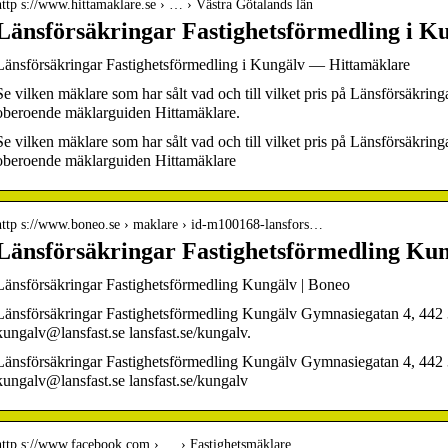
http s://www.hittamaklare.se › … › Västra Götalands län
Länsförsäkringar Fastighetsförmedling i K
Länsförsäkringar Fastighetsförmedling i Kungälv — Hittamäklare
Se vilken mäklare som har sålt vad och till vilket pris på Länsförsäkri
oberoende mäklarguiden Hittamäklare.
Se vilken mäklare som har sålt vad och till vilket pris på Länsförsäkri
oberoende mäklarguiden Hittamäklare
http s://www.boneo.se › maklare › id-m100168-lansfors…
Länsförsäkringar Fastighetsförmedling Ku
Länsförsäkringar Fastighetsförmedling Kungälv | Boneo
Länsförsäkringar Fastighetsförmedling Kungälv Gymnasiegatan 4, 442
kungalv@lansfast.se lansfast.se/kungalv.
Länsförsäkringar Fastighetsförmedling Kungälv Gymnasiegatan 4, 442
kungalv@lansfast.se lansfast.se/kungalv
http s://www.facebook.com › … › Fastighetsmäklare