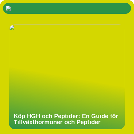
Köp HGH och Peptider: En Guide för
Tillväxthormoner och Peptider