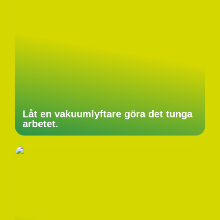
Låt en vakuumlyftare göra det tunga
arbetet.