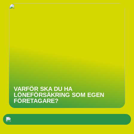
VARFÖR SKA DU HA
LÖNEFÖRSÄKRING SOM EGEN
FÖRETAGARE?