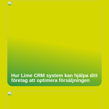
Hur Lime CRM system kan hjälpa ditt
företag att optimera försäljningen