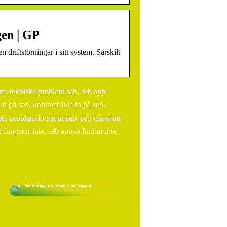
gen | GP
iftstörningar i sitt system. Särskilt
m, tekniska problem seb, seb app
a in på seb, kommer inte in på seb,
, problem logga in seb, seb går ej att
fungerar inte, seb appen funkar inte,
VARFÖR SKA DU HA
LÖNEFÖRSÄKRING
SOM EGEN
FÖRETAGARE?