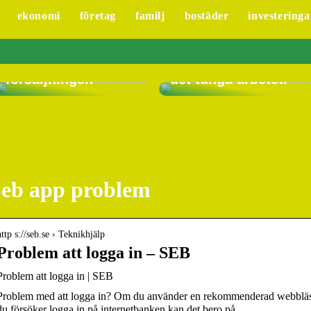
ekonomi
företag
familj
bostäder
investeringa
Hur Lime CRM
system kan hjälpa
ditt företag att
Låt en
optimera
vakuumlyftare göra
försäljningen
det tunga arbetet.
eb app problem
http s://seb.se › Teknikhjälp
Problem att logga in – SEB
Problem att logga in | SEB
Problem med att logga in? Om du använder en rekommenderad webbläs
du försöker logga in på internetbanken kan det bero på …