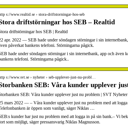
http s://www.realtid.se › stora-driftstorningar-hos-seb
Stora driftstörningar hos SEB – Realtid
Stora driftstörningar hos SEB | Realtid
22 apr. 2022 — SEB hade under söndagen störningar i sin internetbank
även påverkat bankens telefoni. Störningarna pågick.
SEB hade under söndagen störningar i sin internetbank, app och även k
bankens telefoni. Störningarna pågick..
http s://www.svt.se › nyheter › seb-upplever-just-nu-probl…
Storbanken SEB: Våra kunder upplever jus
Storbanken SEB: Våra kunder upplever just nu problem | SVT Nyheter
25 mars 2022 — – Våra kunder upplever just nu problem med att logga
Telefonbanken är öppen som vanligt, säger Niklas …
SEB:s kunder har just nu problem med att logga in på sin bank.– Vi bekla
fort som möjligt, säger pressansvarig Niklas Magnusson.