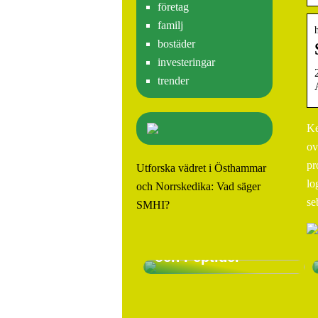
företag
familj
bostäder
investeringar
trender
Ke
ov
pr
Utforska vädret i Östhammar
lo
och Norrskedika: Vad säger
Köp HGH och
se
SMHI?
Peptider: En Guide
för
Tillväxthormoner
och Peptider