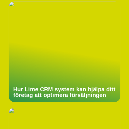
Hur Lime CRM system kan hjälpa ditt
företag att optimera försäljningen