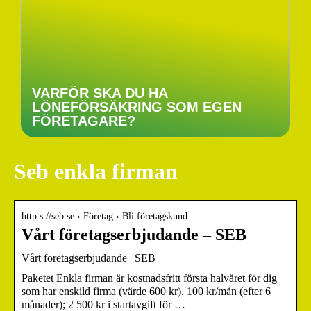
VARFÖR SKA DU HA
LÖNEFÖRSÄKRING SOM EGEN
FÖRETAGARE?
Seb enkla firman
http s://seb.se › Företag › Bli företagskund
Vårt företagserbjudande – SEB
Vårt företagserbjudande | SEB
Paketet Enkla firman är kostnadsfritt första halvåret för dig
som har enskild firma (värde 600 kr). 100 kr/mån (efter 6
månader); 2 500 kr i startavgift för …