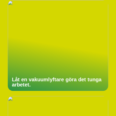
Låt en vakuumlyftare göra det tunga
arbetet.