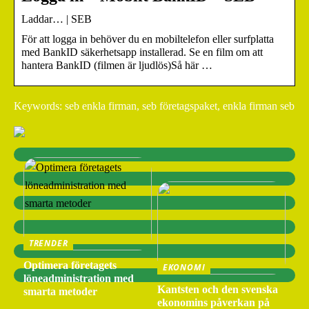
Laddar… | SEB
För att logga in behöver du en mobiltelefon eller surfplatta
med BankID säkerhetsapp installerad. Se en film om att
hantera BankID (filmen är ljudlös)Så här …
Keywords: seb enkla firman, seb företagspaket, enkla firman seb
TRENDER
Optimera företagets
EKONOMI
löneadministration med
Kantsten och den svenska
smarta metoder
ekonomins påverkan på