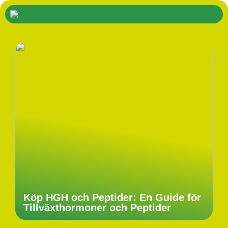
Köp HGH och Peptider: En Guide för
Tillväxthormoner och Peptider