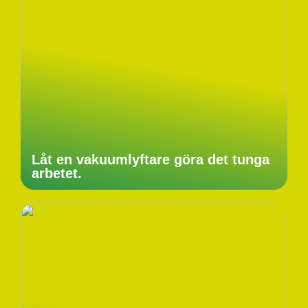
Låt en vakuumlyftare göra det tunga
arbetet.