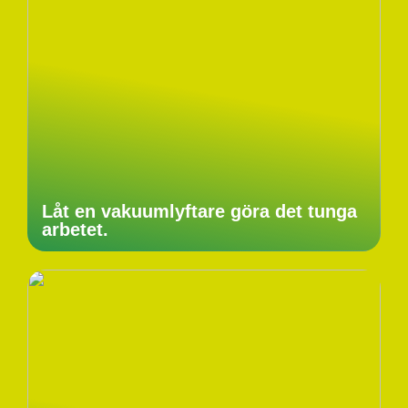
Låt en vakuumlyftare göra det tunga
arbetet.