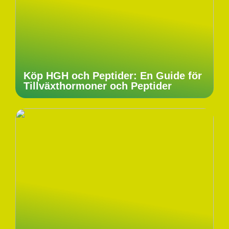
Köp HGH och Peptider: En Guide för
Tillväxthormoner och Peptider