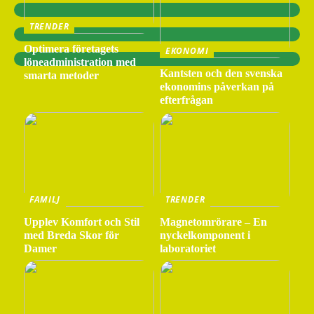
TRENDER
Optimera företagets
EKONOMI
löneadministration med
Kantsten och den svenska
smarta metoder
ekonomins påverkan på
efterfrågan
FAMILJ
TRENDER
Upplev Komfort och Stil
Magnetomrörare – En
med Breda Skor för
nyckelkomponent i
Damer
laboratoriet