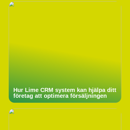
Hur Lime CRM system kan hjälpa ditt
företag att optimera försäljningen