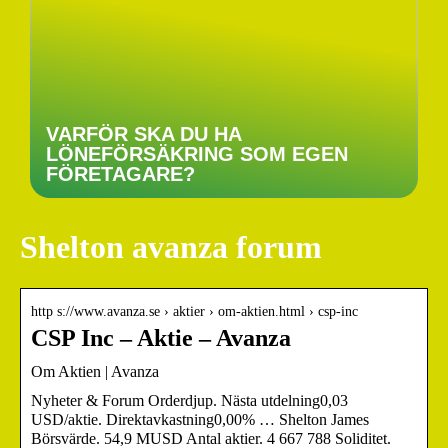
VARFÖR SKA DU HA
LÖNEFÖRSÄKRING SOM EGEN
FÖRETAGARE?
Shelton avanza forum
http s://www.avanza.se › aktier › om-aktien.html › csp-inc
CSP Inc – Aktie – Avanza
Om Aktien | Avanza
Nyheter & Forum Orderdjup. Nästa utdelning0,03
USD/aktie. Direktavkastning0,00% … Shelton James
Börsvärde. 54,9 MUSD Antal aktier. 4 667 788 Soliditet.