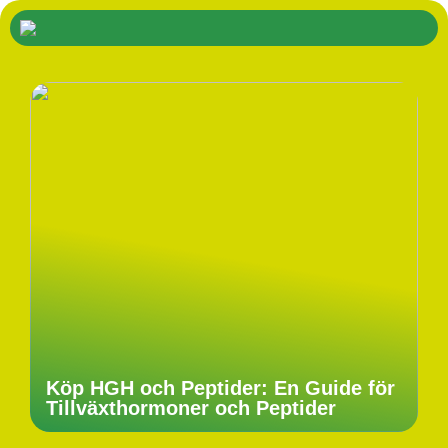
Köp HGH och Peptider: En Guide för
Tillväxthormoner och Peptider