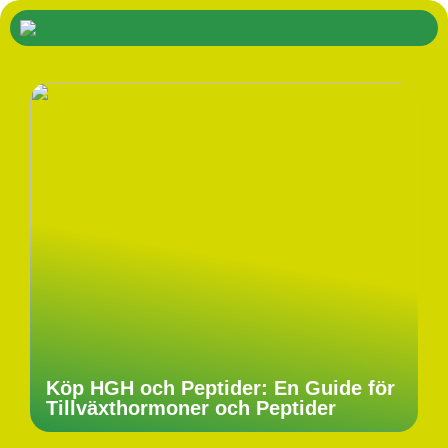
Köp HGH och Peptider: En Guide för
Tillväxthormoner och Peptider