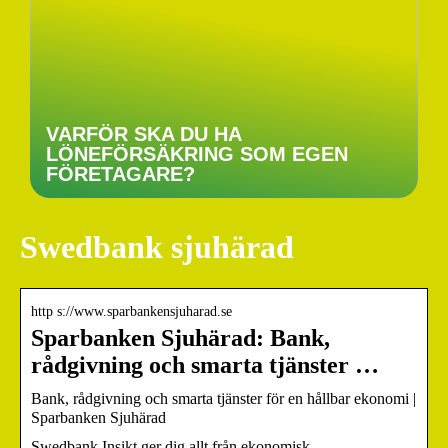
VARFÖR SKA DU HA
LÖNEFÖRSÄKRING SOM EGEN
FÖRETAGARE?
Swedbank sjuhärad
http s://www.sparbankensjuharad.se
Sparbanken Sjuhärad: Bank,
rådgivning och smarta tjänster …
Bank, rådgivning och smarta tjänster för en hållbar ekonomi |
Sparbanken Sjuhärad
Swedbank Insikt ger dig allt från ekonomisk