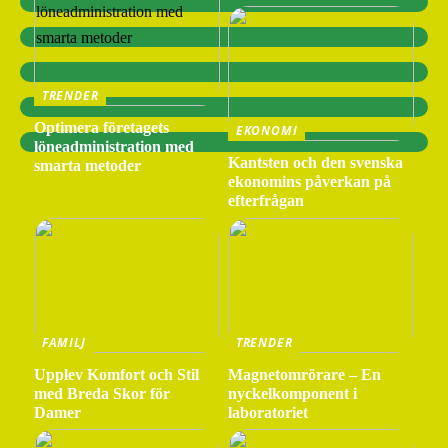
TRENDER
Optimera företagets
EKONOMI
löneadministration med
Kantsten och den svenska
smarta metoder
ekonomins påverkan på
efterfrågan
FAMILJ
TRENDER
Upplev Komfort och Stil
Magnetomrörare – En
med Breda Skor för
nyckelkomponent i
Damer
laboratoriet