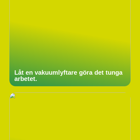
Låt en vakuumlyftare göra det tunga
arbetet.