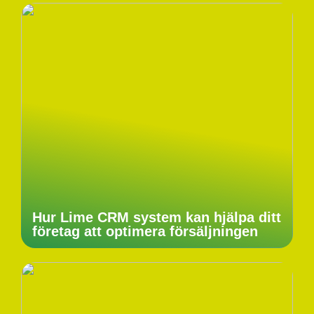
Hur Lime CRM system kan hjälpa ditt
företag att optimera försäljningen