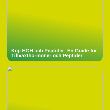
Köp HGH och Peptider: En Guide för
Tillväxthormoner och Peptider