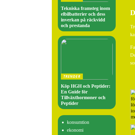
Tekniska framsteg inom
D
elbilbatterier och dess
inverkan på räckvidd
och prestanda
Tr
ka
Fa
De
so
TRENDER
Köp HGH och Peptider:
En Guide för
Tillväxthormoner och
Peptider
konsumtion
ekonomi