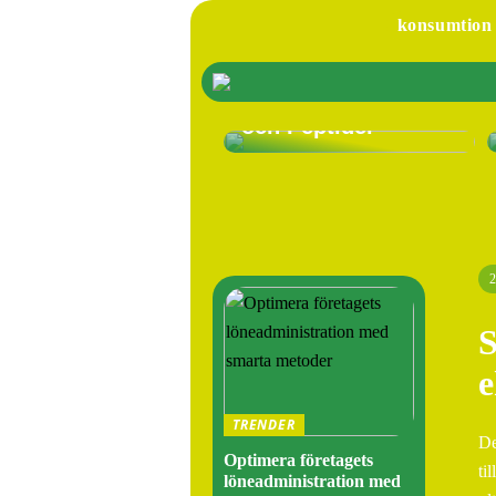
konsumtion
Köp HGH och
Peptider: En Guide
för
Tillväxthormoner
och Peptider
2
S
TRENDER
De
Optimera företagets
ti
löneadministration med