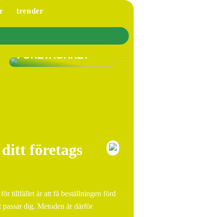
r
trender
VARFÖR SKA DU HA
LÖNEFÖRSÄKRING
SOM EGEN
FÖRETAGARE?
ditt företags
r tillfället är att få beställningen förd
et passar dig. Metoden är därför