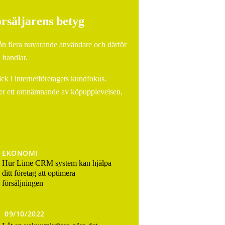
örsäljarens betyg
från flera nuvarande användare och därför
u handlar.
ick i internetföretagets kundfokus.
 ner ett omnämnande av köpupplevelsen,
EKONOMI
Hur Lime CRM system kan hjälpa
ditt företag att optimera
försäljningen
09/10/2022