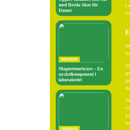
med Breda Skor för
I 
Damer
av
E
In
ko
TRENDER
Et
Magnetomrörare – En
ga
nyckelkomponent i
laboratoriet
gr
du
De
ex
kv
he
TRENDER