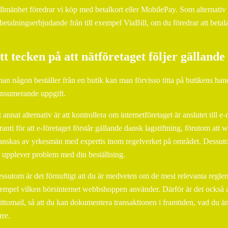
allmänhet föredrar vi köp med betalkort eller MobilePay. Som alternativ
betalningserbjudande från till exempel ViaBill, om du föredrar att betala 
tt tecken på att nätföretaget följer gällande
nan någon beställer från en butik kan man förvisso titta på butikens hande
nsumerande uppgift.
t annat alternativ är att kontrollera om internetföretaget är anslutet till 
ranti för att e-företaget förstår gällande dansk lagstiftning, förutom att 
anskas av yrkesmän med expertis inom regelverket på området. Dessuto
 upplever problem med din beställning.
ssutom är det förnuftigt att du är medveten om de mest relevanta reglerna
empel vilken börsinternet webbshoppen använder. Därför är det också a
ittomail, så att du kan dokumentera transaktionen i framtiden, vad du än l
rre.