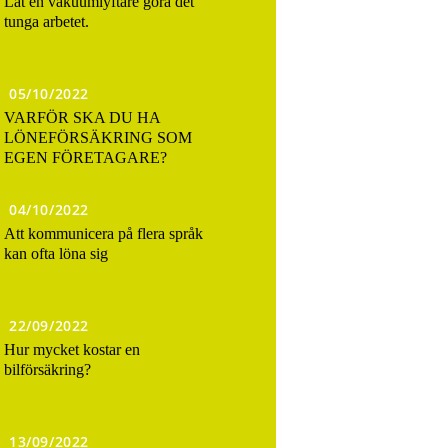
Låt en vakuumlyftare göra det
tunga arbetet.
05/10/2022
VARFÖR SKA DU HA
LÖNEFÖRSÄKRING SOM
EGEN FÖRETAGARE?
04/10/2022
Att kommunicera på flera språk
kan ofta löna sig
22/09/2022
Hur mycket kostar en
bilförsäkring?
13/09/2022