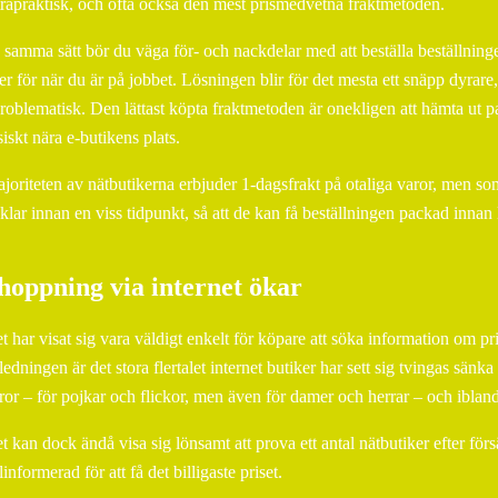
trapraktisk, och ofta också den mest prismedvetna fraktmetoden.
 samma sätt bör du väga för- och nackdelar med att beställa beställningen
ler för när du är på jobbet. Lösningen blir för det mesta ett snäpp dyrar
roblematisk. Den lättast köpta fraktmetoden är onekligen att hämta ut pake
siskt nära e-butikens plats.
joriteten av nätbutikerna erbjuder 1-dagsfrakt på otaliga varor, men so
 klar innan en viss tidpunkt, så att de kan få beställningen packad innan 
hoppning via internet ökar
t har visat sig vara väldigt enkelt för köpare att söka information om pr
ledningen är det stora flertalet internet butiker har sett sig tvingas sänka
ror – för pojkar och flickor, men även för damer och herrar – och ibland 
t kan dock ändå visa sig lönsamt att prova ett antal nätbutiker efter förs
linformerad för att få det billigaste priset.