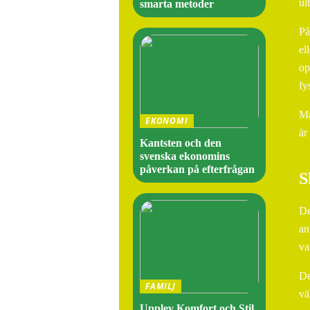
ul
smarta metoder
På
el
op
fy
Ma
EKONOMI
är
Kantsten och den
svenska ekonomins
påverkan på efterfrågan
S
De
an
va
De
FAMILJ
vä
Upplev Komfort och Stil