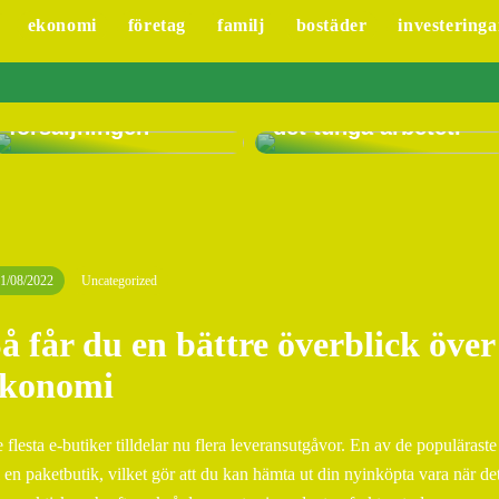
ekonomi
företag
familj
bostäder
investeringa
Hur Lime CRM
system kan hjälpa
ditt företag att
Låt en
optimera
vakuumlyftare göra
försäljningen
det tunga arbetet.
1/08/2022
Uncategorized
å får du en bättre överblick över 
ekonomi
 flesta e-butiker tilldelar nu flera leveransutgåvor. En av de populäraste fö
ll en paketbutik, vilket gör att du kan hämta ut din nyinköpta vara när d