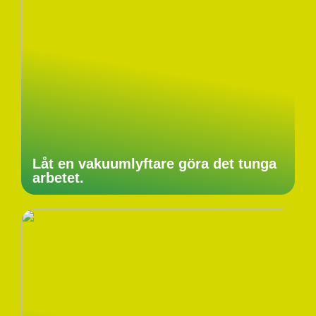
Låt en vakuumlyftare göra det tunga
arbetet.