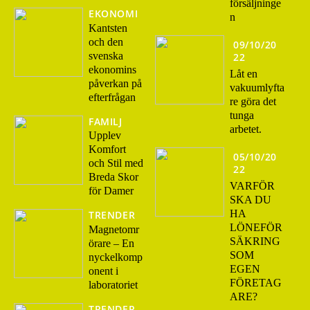
försäljninge
EKONOMI
n
Kantsten
och den
09/10/20
svenska
22
ekonomins
Låt en
påverkan på
vakuumlyfta
efterfrågan
re göra det
tunga
FAMILJ
arbetet.
Upplev
Komfort
05/10/20
och Stil med
22
Breda Skor
VARFÖR
för Damer
SKA DU
HA
TRENDER
LÖNEFÖR
Magnetomr
SÄKRING
örare – En
SOM
nyckelkomp
EGEN
onent i
FÖRETAG
laboratoriet
ARE?
TRENDER