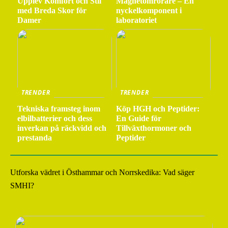
Upplev Komfort och Stil
Magnetomrörare – En
med Breda Skor för
nyckelkomponent i
Damer
laboratoriet
TRENDER
TRENDER
Tekniska framsteg inom
Köp HGH och Peptider:
elbilbatterier och dess
En Guide för
inverkan på räckvidd och
Tillväxthormoner och
prestanda
Peptider
Utforska vädret i Östhammar och Norrskedika: Vad säger
SMHI?