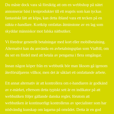
Du måste dock vara så försiktig att om en webbshop på nätet
annonserar bäst i testprodukter till ett reapris som kan tyckas
fantastiskt lätt att köpa, kan detta ibland vara ett tecken på en
oäkta e-handlare. Kortköp omfattas åtminstone av en lag som
skyddar människor mot falska nätbutiker.
Vi föredrar generellt betalningar med kort eller mobilbetalning.
Alternativt kan du använda en avbetalningsplan som ViaBill, om
du ser en fördel med att betala av pengarna i flera omgångar.
Innan någon köper från en webbutik bör man liksom gå igenom
återförsäljarens villkor, men det är såklart ett omfattande arbete.
Ett annat alternativ är att kontrollera om e-handlaren är godkänd
av e-märket, eftersom detta typiskt sett är en indikator på att
webbutiken följer gällande danska regler, förutom att
webbutiken är kontinuerligt kontrolleras av specialister som har
nödvändig kunskap om lagarna på området. Detta är en god