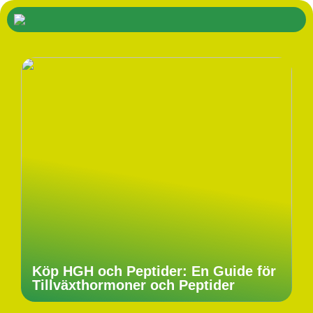
Köp HGH och Peptider: En Guide för
Tillväxthormoner och Peptider