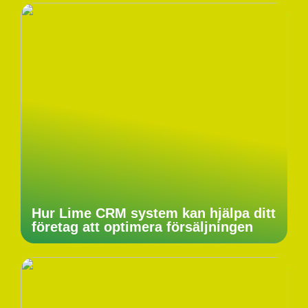
Hur Lime CRM system kan hjälpa ditt
företag att optimera försäljningen