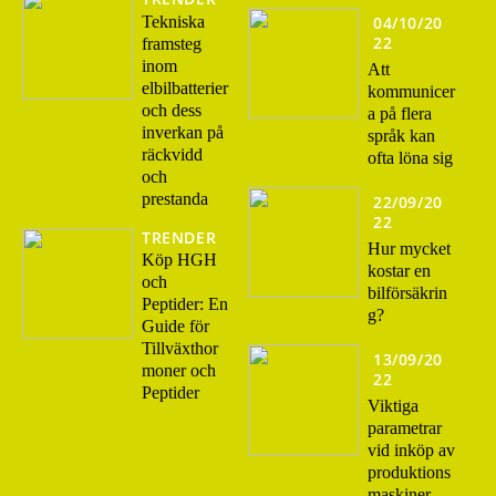
Tekniska
04/10/20
22
framsteg
inom
Att
elbilbatterier
kommunicer
och dess
a på flera
inverkan på
språk kan
räckvidd
ofta löna sig
och
prestanda
22/09/20
22
TRENDER
Hur mycket
Köp HGH
kostar en
och
bilförsäkrin
Peptider: En
g?
Guide för
Tillväxthor
13/09/20
moner och
22
Peptider
Viktiga
parametrar
vid inköp av
produktions
maskiner