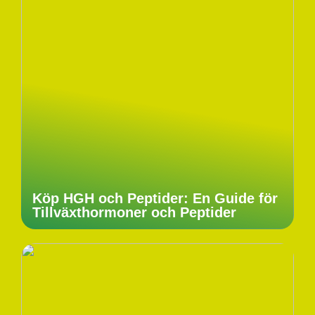
Köp HGH och Peptider: En Guide för
Tillväxthormoner och Peptider