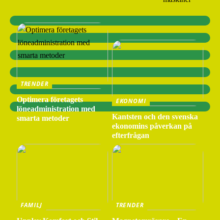
TRENDER
Optimera företagets
EKONOMI
löneadministration med
Kantsten och den svenska
smarta metoder
ekonomins påverkan på
efterfrågan
FAMILJ
TRENDER