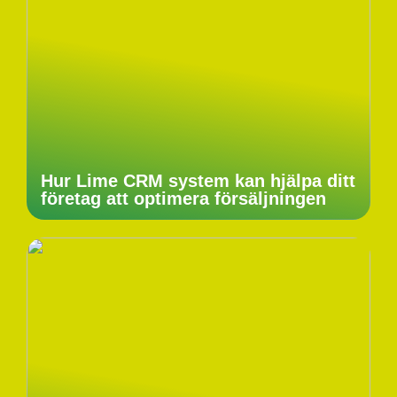
Hur Lime CRM system kan hjälpa ditt
företag att optimera försäljningen