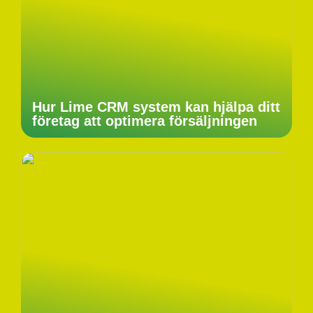
Hur Lime CRM system kan hjälpa ditt
företag att optimera försäljningen