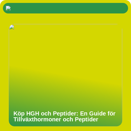
Köp HGH och Peptider: En Guide för
Tillväxthormoner och Peptider