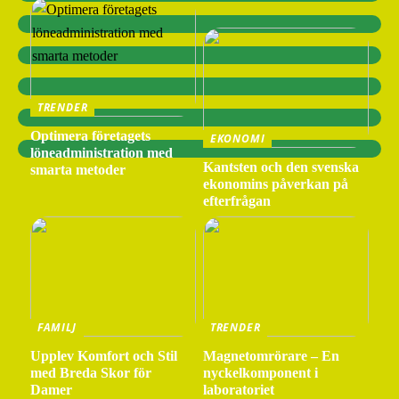
TRENDER
Optimera företagets
EKONOMI
löneadministration med
Kantsten och den svenska
smarta metoder
ekonomins påverkan på
efterfrågan
FAMILJ
TRENDER
Upplev Komfort och Stil
Magnetomrörare – En
med Breda Skor för
nyckelkomponent i
Damer
laboratoriet