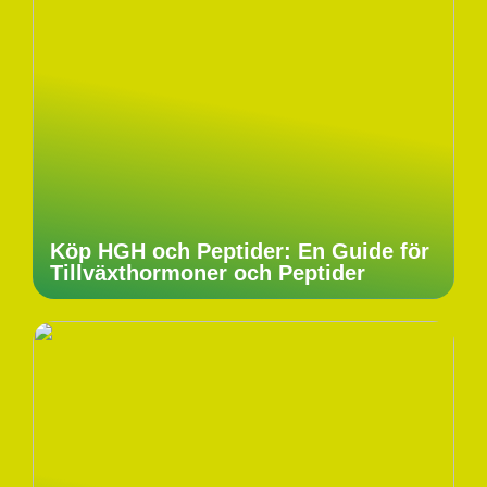
Köp HGH och Peptider: En Guide för
Tillväxthormoner och Peptider