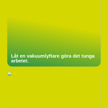
Låt en vakuumlyftare göra det tunga
arbetet.