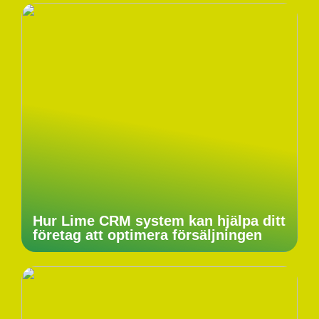
Hur Lime CRM system kan hjälpa ditt
företag att optimera försäljningen